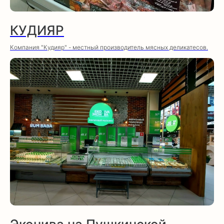
Охрана:
+7(473) 300-40-10
доб. 206
КУДИЯР
Компания "Кудияр" - местный производитель мясных деликатесов.
о праве организации розничного рынка