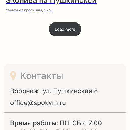
Эконива на Пушкинской
Молочная продукция, сыры
Политика
конциденциальности
Обработка
cookies
Load more
Другие
документы
© СПОК «СРКР «Центральный», 2024