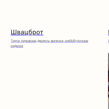
Швацброт
Торты, пирожные, десерты, выпечка, хлебобулочные
изделия