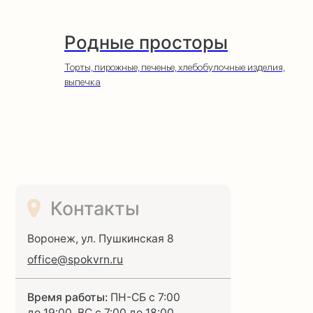
Родные просторы
Торты, пирожные, печенье, хлебобулочные изделия,
выпечка
Контакты
Воронеж, ул. Пушкинская 8
office@spokvrn.ru
Время работы:
ПН-СБ с 7:00
до 19:00, ВС с 7:00 до 18:00
Информация
По вопросам аренды:
+7(473) 300-40-10
доб. 207