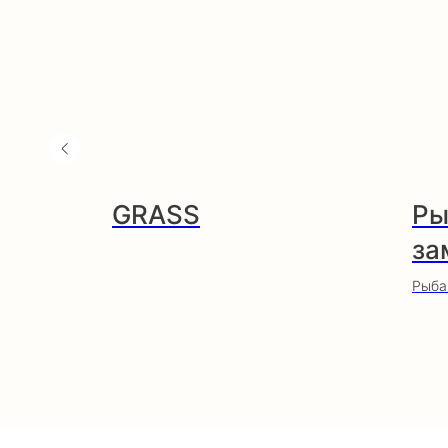
GRASS
Ры
за
Рыба