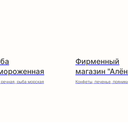
ба
Фирменный
мороженная
магазин "Алён
 речная, рыба морская
Конфеты, печенье, пряник